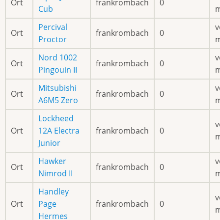
Ort
frankrombach
0
Cub
Percival
v
Ort
frankrombach
0
Proctor
Nord 1002
v
Ort
frankrombach
0
Pingouin II
Mitsubishi
v
Ort
frankrombach
0
A6M5 Zero
Lockheed
v
Ort
12A Electra
frankrombach
0
Junior
Hawker
v
Ort
frankrombach
0
Nimrod II
Handley
v
Ort
Page
frankrombach
0
Hermes