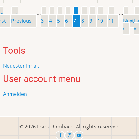
Erste
«
Vorherige
‹
…
Page
Page
Page
Page
Page
Page
Page
Page
Page
…
Näc
Seitennummerierung
rst
Seite
Previous
Seite
3
4
5
6
7
8
9
10
11
Next
Seit
La
›
»
Tools
Neuester Inhalt
User account menu
Anmelden
© 2026 Frank Rombach, All rights reserved.