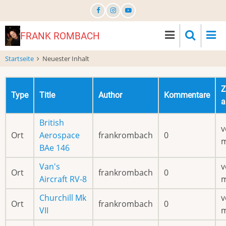
Direkt
zum
Inhalt
FRANK ROMBACH
Startseite
Neuester Inhalt
Z
Type
Title
Author
Kommentare
a
British
v
Ort
Aerospace
frankrombach
0
BAe 146
Van's
v
Ort
frankrombach
0
Aircraft RV-8
Churchill Mk
v
Ort
frankrombach
0
VII