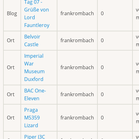
Tag 07 -
Grüße von
v
Blog
frankrombach
0
Lord
Fauntleroy
Belvoir
v
Ort
frankrombach
0
Castle
Imperial
War
v
Ort
frankrombach
0
Museum
Duxford
BAC One-
v
Ort
frankrombach
0
Eleven
Praga
v
Ort
M5359
frankrombach
0
Lizard
Piper J3C
v