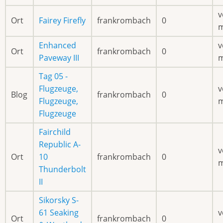
v
Ort
Fairey Firefly
frankrombach
0
Enhanced
v
Ort
frankrombach
0
Paveway III
Tag 05 -
Flugzeuge,
v
Blog
frankrombach
0
Flugzeuge,
Flugzeuge
Fairchild
Republic A-
v
Ort
10
frankrombach
0
Thunderbolt
II
Sikorsky S-
61 Seaking
v
Ort
frankrombach
0