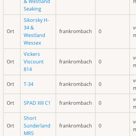
& Westland
Seaking
Sikorsky H-
34 &
v
Ort
frankrombach
0
Westland
Wessex
Vickers
v
Ort
Viscount
frankrombach
0
814
v
Ort
T-34
frankrombach
0
v
Ort
SPAD XIII C1
frankrombach
0
Short
v
Ort
Sunderland
frankrombach
0
MR5