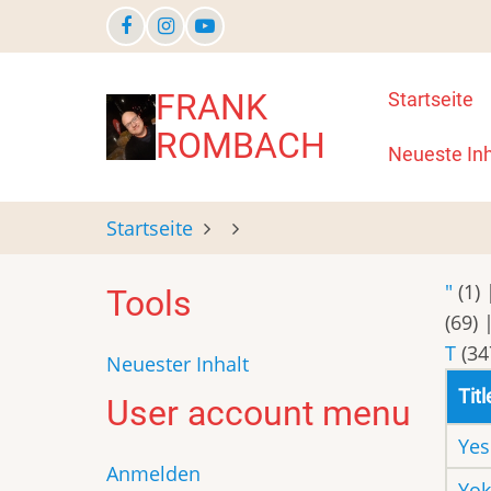
Direkt
zum
Inhalt
Main
FRANK
Startseite
ROMBACH
navigat
Neueste Inh
Startseite
"
(1)
Tools
(69)
T
(34
Neuester Inhalt
Titl
User account menu
Yes
Anmelden
Yo