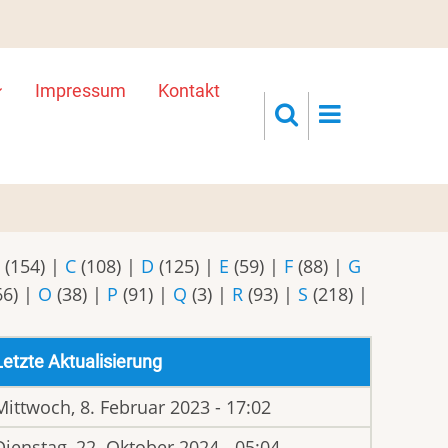
Impressum
Kontakt
B
(154)
|
C
(108)
|
D
(125)
|
E
(59)
|
F
(88)
|
G
66)
|
O
(38)
|
P
(91)
|
Q
(3)
|
R
(93)
|
S
(218)
|
Letzte Aktualisierung
Mittwoch, 8. Februar 2023 - 17:02
Dienstag, 22. Oktober 2024 - 05:04