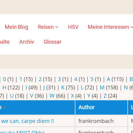
Mein Blog
Reisen
HSV
Meine Interessen
ion
alte
Archiv
Glossar
|
0
(1)
|
1
(15)
|
2
(15)
|
3
(1)
|
4
(1)
|
5
(1)
|
A
(115)
|
|
H
(122)
|
I
(49)
|
J
(31)
|
K
(75)
|
L
(72)
|
M
(158)
|
N
(
7)
|
U
(18)
|
V
(36)
|
W
(66)
|
X
(4)
|
Y
(4)
|
Z
(24)
e
Author
Absteigend
sortieren
 we can, carpe diem !!
frankrombach
kosuka MXY7 Ohka
frankrombach