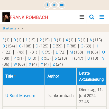
Direkt
zum
Inhalt
FRANK ROMBACH
Startseite
"
(1)
|
0
(1)
|
1
(15)
|
2
(15)
|
3
(1)
|
4
(1)
|
5
(1)
|
A
(115)
|
B
(154)
|
C
(108)
|
D
(125)
|
E
(59)
|
F
(88)
|
G
(69)
|
H
(122)
|
I
(49)
|
J
(31)
|
K
(75)
|
L
(72)
|
M
(158)
|
N
(66)
|
O
(38)
|
P
(91)
|
Q
(3)
|
R
(93)
|
S
(218)
|
T
(347)
|
U
(18)
|
V
(36)
|
W
(66)
|
X
(4)
|
Y
(4)
|
Z
(24)
Letzte
Title
Author
Absteigend
Aktualisierung
sortieren
Dienstag, 11.
U-Boot Museum
frankrombach
Juni 2024 -
22:45