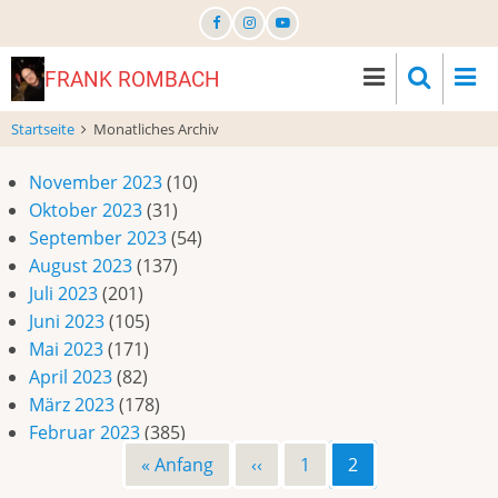
Direkt
zum
Inhalt
FRANK ROMBACH
Startseite
Monatliches Archiv
November 2023
(10)
Oktober 2023
(31)
September 2023
(54)
August 2023
(137)
Juli 2023
(201)
Juni 2023
(105)
Mai 2023
(171)
April 2023
(82)
März 2023
(178)
Februar 2023
(385)
Erste
« Anfang
Vorherige
‹‹
Page
1
Page
2
Seitennummerierung
Seite
Seite