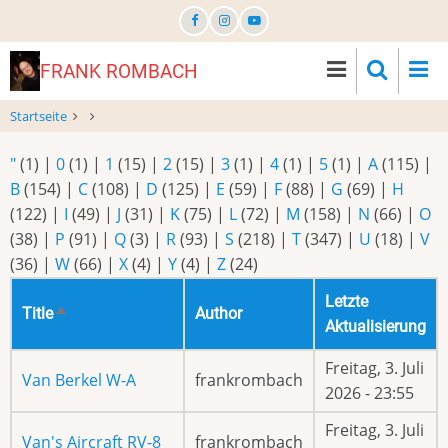
Direkt
zum
Inhalt
FRANK ROMBACH
Startseite
"
(1)
|
0
(1)
|
1
(15)
|
2
(15)
|
3
(1)
|
4
(1)
|
5
(1)
|
A
(115)
|
B
(154)
|
C
(108)
|
D
(125)
|
E
(59)
|
F
(88)
|
G
(69)
|
H
(122)
|
I
(49)
|
J
(31)
|
K
(75)
|
L
(72)
|
M
(158)
|
N
(66)
|
O
(38)
|
P
(91)
|
Q
(3)
|
R
(93)
|
S
(218)
|
T
(347)
|
U
(18)
|
V
(36)
|
W
(66)
|
X
(4)
|
Y
(4)
|
Z
(24)
Letzte
Title
Author
Absteigend
Aktualisierung
sortieren
Freitag, 3. Juli
Van Berkel W-A
frankrombach
2026 - 23:55
Freitag, 3. Juli
Van's Aircraft RV-8
frankrombach