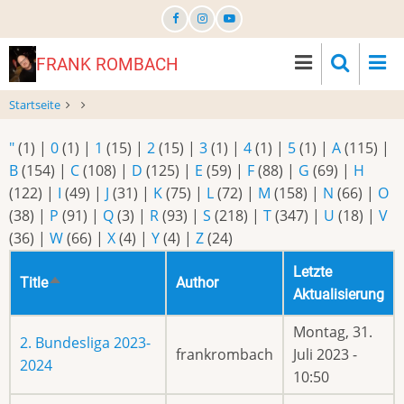
Direkt
zum
Inhalt
FRANK ROMBACH
Startseite
"
(1)
|
0
(1)
|
1
(15)
|
2
(15)
|
3
(1)
|
4
(1)
|
5
(1)
|
A
(115)
|
B
(154)
|
C
(108)
|
D
(125)
|
E
(59)
|
F
(88)
|
G
(69)
|
H
(122)
|
I
(49)
|
J
(31)
|
K
(75)
|
L
(72)
|
M
(158)
|
N
(66)
|
O
(38)
|
P
(91)
|
Q
(3)
|
R
(93)
|
S
(218)
|
T
(347)
|
U
(18)
|
V
(36)
|
W
(66)
|
X
(4)
|
Y
(4)
|
Z
(24)
Letzte
Title
Author
Absteigend
Aktualisierung
sortieren
Montag, 31.
2. Bundesliga 2023-
frankrombach
Juli 2023 -
2024
10:50