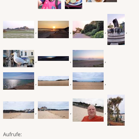
,
,
,
,
,
,
,
,
,
,
,
,
,
Aufrufe: