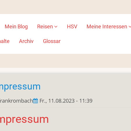
Mein Blog
Reisen
HSV
Meine Interessen
ion
alte
Archiv
Glossar
mpressum
frankrombach
Fr., 11.08.2023 - 11:39
mpressum