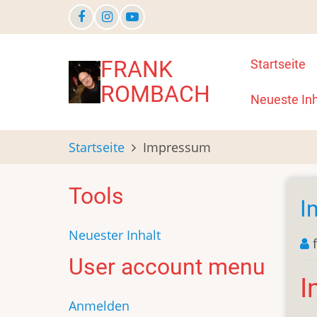
Direkt
zum
Inhalt
Main
FRANK
Startseite
ROMBACH
navigat
Neueste Inh
Startseite
Impressum
Tools
I
Neuester Inhalt
User account menu
I
Anmelden