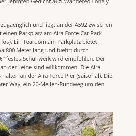
m beruehmten Gedicht â€žI Wandered Lonely
g zugaenglich und liegt an der A592 zwischen
t einen Parkplatz am Aira Force Car Park
nlos). Ein Tearoom am Parkplatz bietet
wa 800 Meter lang und fuehrt durch
€“ festes Schuhwerk wird empfohlen. Der
e an der Leine sind willkommen. Die Aira
halten an der Aira Force Pier (saisonal). Die
water Way, ein 20-Meilen-Rundweg um den