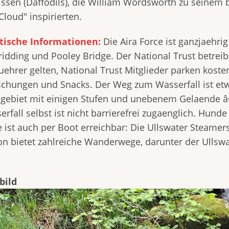
issen (Daffodils), die William Wordsworth zu seine
Cloud" inspirierten.
tische Informationen:
Die Aira Force ist ganzjaehri
ridding und Pooley Bridge. Der National Trust betreib
uehrer gelten, National Trust Mitglieder parken koste
ischungen und Snacks. Der Weg zum Wasserfall ist et
gebiet mit einigen Stufen und unebenem Gelaende â
rfall selbst ist nicht barrierefrei zugaenglich. Hund
 ist auch per Boot erreichbar: Die Ullswater Steamers 
on bietet zahlreiche Wanderwege, darunter der Ulls
bild