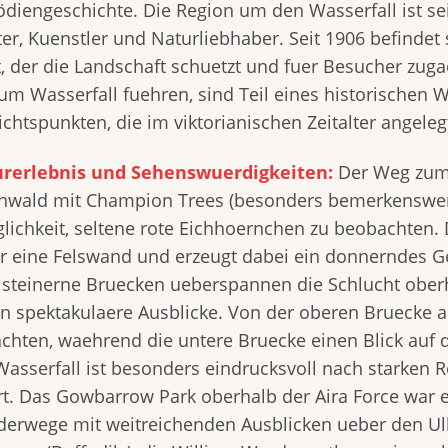
ödiengeschichte. Die Region um den Wasserfall ist se
er, Kuenstler und Naturliebhaber. Seit 1906 befindet 
t, der die Landschaft schuetzt und fuer Besucher zug
zum Wasserfall fuehren, sind Teil eines historische
ichtspunkten, die im viktorianischen Zeitalter angele
rerlebnis und Sehenswuerdigkeiten:
Der Weg zum 
hwald mit Champion Trees (besonders bemerkenswert
lichkeit, seltene rote Eichhoernchen zu beobachten. Di
r eine Felswand und erzeugt dabei ein donnerndes G
 steinerne Bruecken ueberspannen die Schlucht ober
en spektakulaere Ausblicke. Von der oberen Bruecke
achten, waehrend die untere Bruecke einen Blick auf
Wasserfall ist besonders eindrucksvoll nach starken R
rt. Das Gowbarrow Park oberhalb der Aira Force war e
erwege mit weitreichenden Ausblicken ueber den Ulls