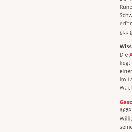
Rund
Schw
erfor
geei
Wiss
Die
lieg
einer
im L
Wael
Gesc
â€žP
Will
sein