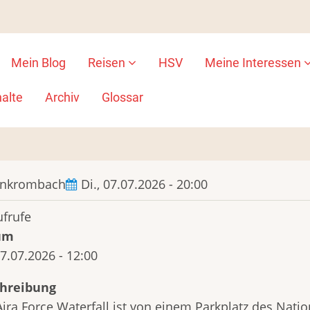
Mein Blog
Reisen
HSV
Meine Interessen
ion
alte
Archiv
Glossar
ankrombach
Di., 07.07.2026 - 20:00
ufrufe
um
07.07.2026 - 12:00
hreibung
Aira Force Waterfall ist von einem Parkplatz des Nati