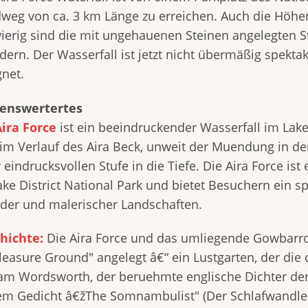
weg von ca. 3 km Länge zu erreichen. Auch die Höhen
ierig sind die mit ungehauenen Steinen angelegten 
dern. Der Wasserfall ist jetzt nicht übermäßig spektak
gnet.
enswertertes
Aira Force
ist ein beeindruckender Wasserfall im Lake 
t im Verlauf des Aira Beck, unweit der Muendung in de
 eindrucksvollen Stufe in die Tiefe. Die Aira Force i
ake District National Park und bietet Besuchern ein s
der und malerischer Landschaften.
hichte:
Die Aira Force und das umliegende Gowbarro
leasure Ground" angelegt â€“ ein Lustgarten, der die 
iam Wordsworth, der beruehmte englische Dichter der 
em Gedicht â€žThe Somnambulist" (Der Schlafwandler)