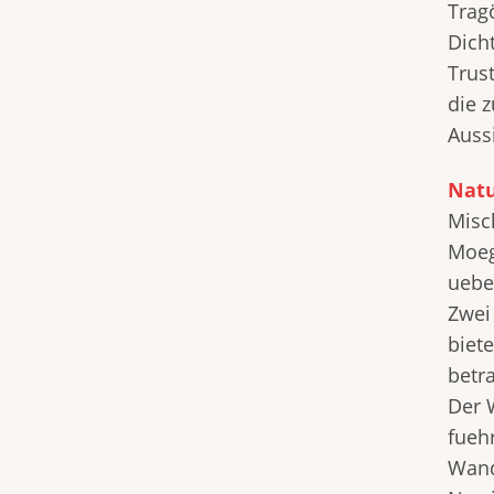
Trag
Dicht
Trus
die 
Auss
Natu
Misc
Moeg
uebe
Zwei
biet
betr
Der 
fueh
Wand