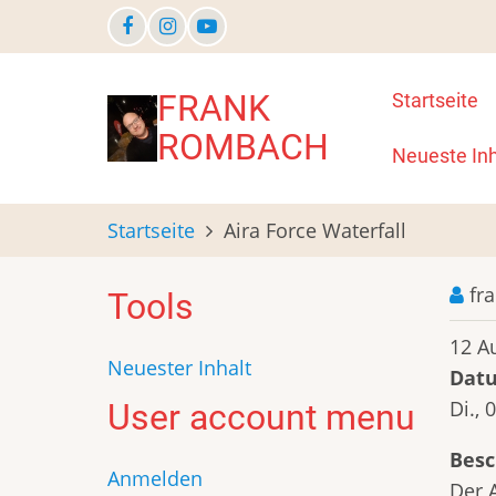
Direkt
zum
Inhalt
Main
FRANK
Startseite
ROMBACH
navigat
Neueste Inh
Startseite
Aira Force Waterfall
fr
Tools
12 A
Neuester Inhalt
Dat
Di., 
User account menu
Besc
Anmelden
Der 