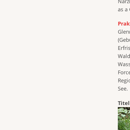
Narz
as a 
Prak
Glen
(Geb
Erfr
Wald
Wasse
Force
Regi
See.
Titel