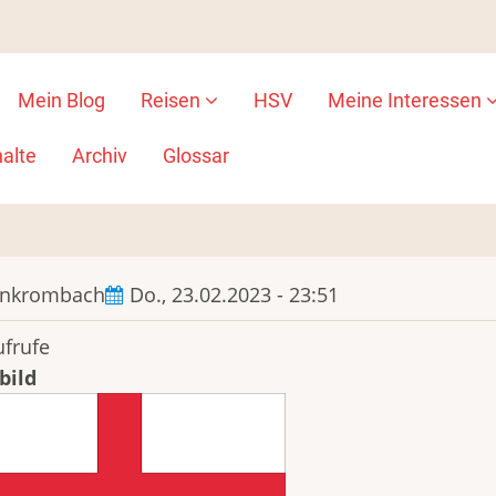
Mein Blog
Reisen
HSV
Meine Interessen
ion
alte
Archiv
Glossar
ankrombach
Do., 23.02.2023 - 23:51
ufrufe
bild