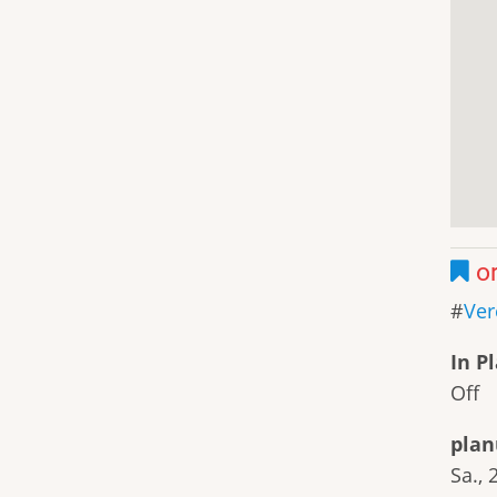
or
Ver
In P
Off
plan
Sa., 