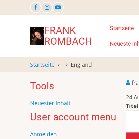
Direkt
zum
Inhalt
Main
FRANK
Startseite
ROMBACH
navigat
Neueste Inh
Startseite
England
fr
Tools
24 A
Neuester Inhalt
Titel
User account menu
Anmelden