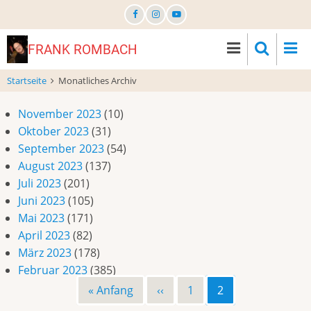
Direkt
zum
Inhalt
FRANK ROMBACH
Startseite
Monatliches Archiv
November 2023
(10)
Oktober 2023
(31)
September 2023
(54)
August 2023
(137)
Juli 2023
(201)
Juni 2023
(105)
Mai 2023
(171)
April 2023
(82)
März 2023
(178)
Februar 2023
(385)
Erste
« Anfang
Vorherige
‹‹
Page
1
Page
2
Seitennummerierung
Seite
Seite