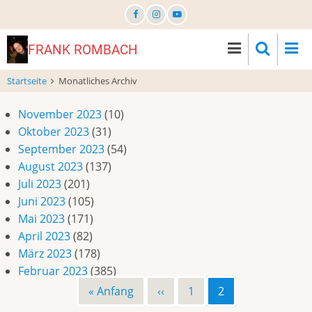
Direkt
zum
Inhalt
FRANK ROMBACH
Startseite
Monatliches Archiv
November 2023
(10)
Oktober 2023
(31)
September 2023
(54)
August 2023
(137)
Juli 2023
(201)
Juni 2023
(105)
Mai 2023
(171)
April 2023
(82)
März 2023
(178)
Februar 2023
(385)
Erste
« Anfang
Vorherige
‹‹
Page
1
Page
2
Seitennummerierung
Seite
Seite