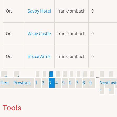
Ort
Savoy Hotel
frankrombach
0
Ort
Wray Castle
frankrombach
0
Ort
Bruce Arms
frankrombach
0
Erste
«
Vorherige
‹
Page
Page
Page
Page
Page
Page
Page
Page
Page
…
Nächs
Le
Seitennummerierung
First
Seite
Previous
Seite
1
2
3
4
5
6
7
8
9
Next
Seite
Last
Se
›
»
Tools