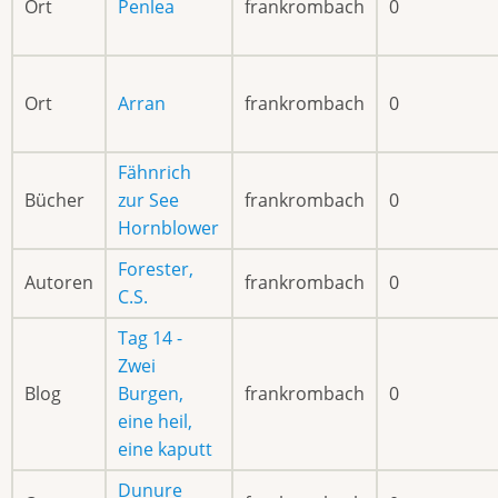
Ort
Penlea
frankrombach
0
Ort
Arran
frankrombach
0
Fähnrich
Bücher
zur See
frankrombach
0
Hornblower
Forester,
Autoren
frankrombach
0
C.S.
Tag 14 -
Zwei
Blog
Burgen,
frankrombach
0
eine heil,
eine kaputt
Dunure