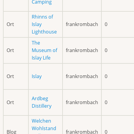
Camping
Rhinns of
Ort
Islay
frankrombach
0
Lighthouse
The
Ort
Museum of
frankrombach
0
Islay Life
Ort
Islay
frankrombach
0
Ardbeg
Ort
frankrombach
0
Distillery
Welchen
Wohlstand
Blog
frankrombach
0