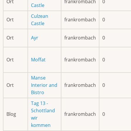
Ort
frankrombach
0
Castle
Culzean
Ort
frankrombach
0
Castle
Ort
Ayr
frankrombach
0
Ort
Moffat
frankrombach
0
Manse
Ort
Interior and
frankrombach
0
Bistro
Tag 13 -
Schottland
Blog
frankrombach
0
wir
kommen