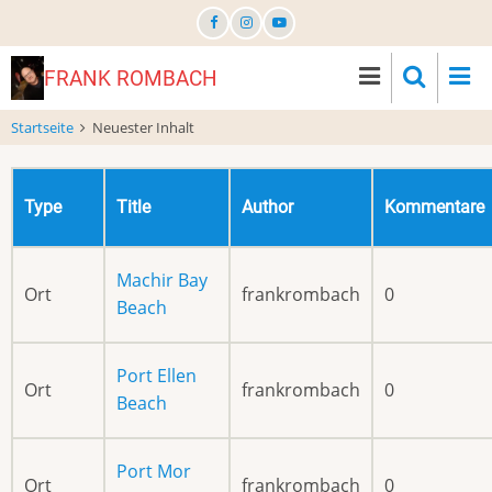
Direkt
zum
Inhalt
FRANK ROMBACH
Startseite
Neuester Inhalt
Type
Title
Author
Kommentare
Machir Bay
Ort
frankrombach
0
Beach
Port Ellen
Ort
frankrombach
0
Beach
Port Mor
Ort
frankrombach
0