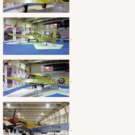
,
,
,