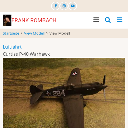
Direkt
zum
Inhalt
FRANK ROMBACH
Startseite
View Modell
View Modell
Luftfahrt
Curtiss P-40 Warhawk