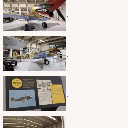
,
,
,