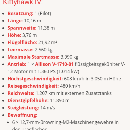
Kittyhawk IV:
Besatzung:
1 (Pilot)
Länge:
10,16 m
Spannweite:
11,38 m
Höhe:
3,76 m
Flügelfläche:
21,92 m²
Leermasse:
2.560 kg
Maximale Startmasse:
3.990 kg
Antrieb:
1 ×
Allison V-1710-81
flüssigkeitsgekühlter V-
12-Motor mit 1.360 PS (1.014 kW)
Höchstgeschwindigkeit:
608 km/h in 3.050 m Höhe
Reisegeschwindigkeit:
480 km/h
Reichweite:
1.207 km mit externen Zusatztanks
Dienstgipfelhöhe:
11.890 m
Steigleistung:
14 m/s
Bewaffnung:
6 × 12,7-mm-Browning-M2-Maschinengewehre in
den Tragflächen