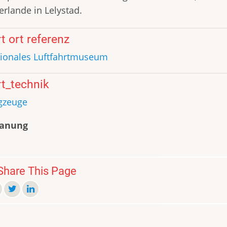
erlande in Lelystad.
t ort referenz
ionales Luftfahrtmuseum
t_technik
gzeuge
lanung
hare This Page