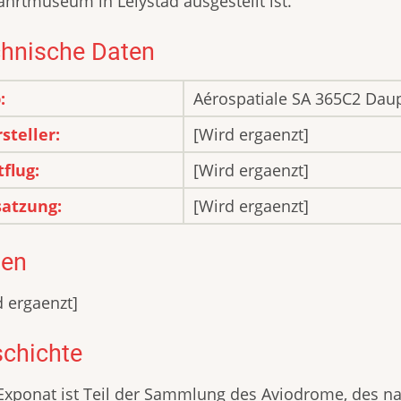
ahrtmuseum in Lelystad ausgestellt ist.
hnische Daten
:
Aérospatiale SA 365C2 Dau
steller:
[Wird ergaenzt]
tflug:
[Wird ergaenzt]
atzung:
[Wird ergaenzt]
pen
d ergaenzt]
chichte
Exponat ist Teil der Sammlung des Aviodrome, des n