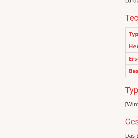
Luftf
Tec
Typ
Her
Ers
Bes
Ty
[Wir
Ges
Das 