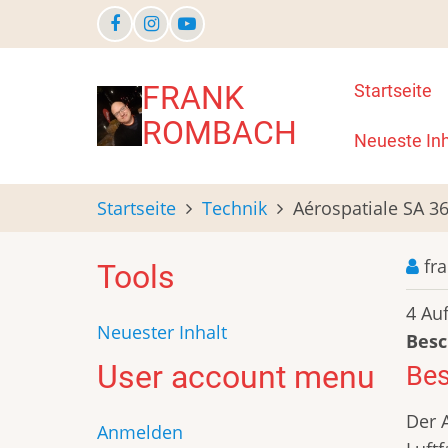
Direkt
zum
Inhalt
Main
FRANK
Startseite
ROMBACH
navigat
Neueste Inh
Startseite
Technik
Aérospatiale SA 3
fr
Tools
4 Au
Neuester Inhalt
Besc
User account menu
Bes
Der 
Anmelden