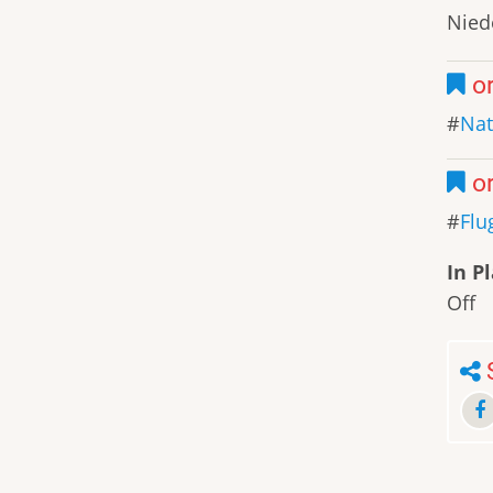
Nied
or
Nat
or
Flu
In P
Off
S