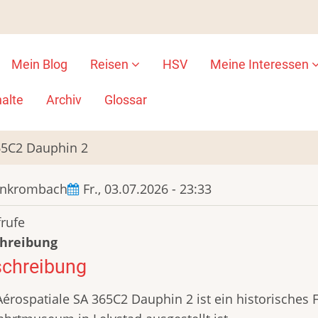
Mein Blog
Reisen
HSV
Meine Interessen
ion
alte
Archiv
Glossar
65C2 Dauphin 2
ankrombach
Fr., 03.07.2026 - 23:33
frufe
hreibung
chreibung
Aérospatiale SA 365C2 Dauphin 2 ist ein historisches 