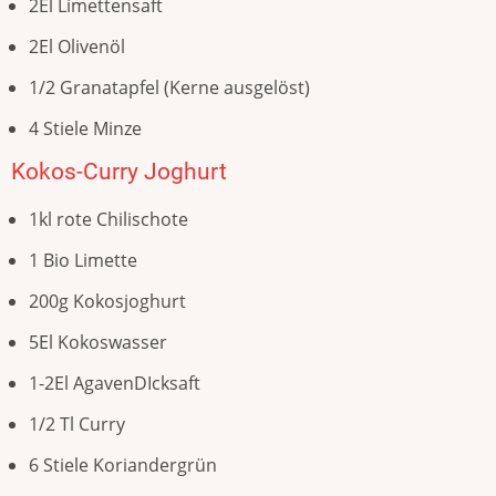
2El Limettensaft
2El Olivenöl
1/2 Granatapfel (Kerne ausgelöst)
4 Stiele Minze
Kokos-Curry Joghurt
1kl rote Chilischote
1 Bio Limette
200g Kokosjoghurt
5El Kokoswasser
1-2El AgavenDIcksaft
1/2 Tl Curry
6 Stiele Koriandergrün