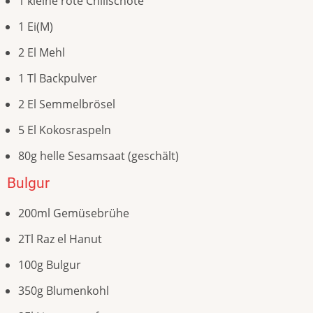
1 kleine rote Chilischote
1 Ei(M)
2 El Mehl
1 Tl Backpulver
2 El Semmelbrösel
5 El Kokosraspeln
80g helle Sesamsaat (geschält)
Bulgur
200ml Gemüsebrühe
2Tl Raz el Hanut
100g Bulgur
350g Blumenkohl