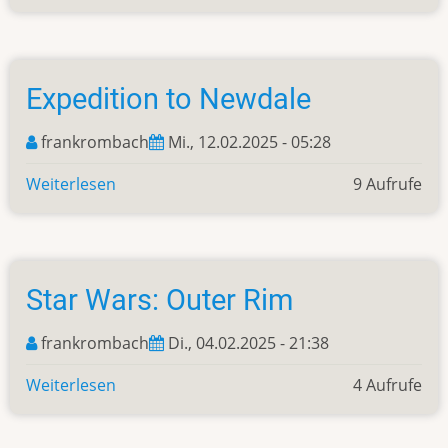
Eleven
Expedition to Newdale
frankrombach
Mi., 12.02.2025 - 05:28
Weiterlesen
über
9 Aufrufe
Expedition
to
Newdale
Star Wars: Outer Rim
frankrombach
Di., 04.02.2025 - 21:38
Weiterlesen
über
4 Aufrufe
Star
Wars: