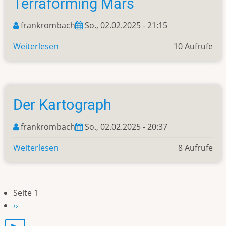
Terraforming Mars
frankrombach
So., 02.02.2025 - 21:15
Weiterlesen
über
10 Aufrufe
Terraforming
Mars
Der Kartograph
frankrombach
So., 02.02.2025 - 20:37
Weiterlesen
über
8 Aufrufe
Der
Kartograph
Seite 1
Seitennummerierung
Nächste
››
Seite