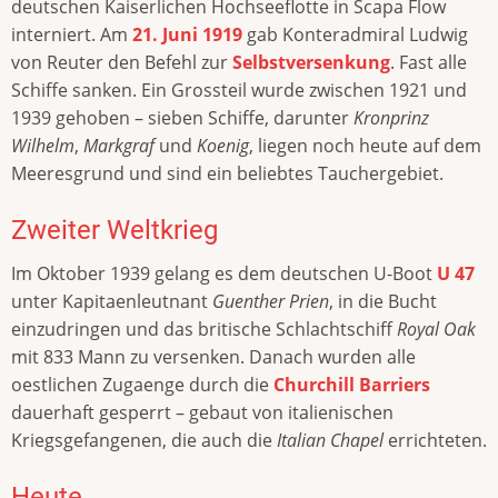
deutschen Kaiserlichen Hochseeflotte in Scapa Flow
interniert. Am
21. Juni 1919
gab Konteradmiral Ludwig
von Reuter den Befehl zur
Selbstversenkung
. Fast alle
Schiffe sanken. Ein Grossteil wurde zwischen 1921 und
1939 gehoben – sieben Schiffe, darunter
Kronprinz
Wilhelm
,
Markgraf
und
Koenig
, liegen noch heute auf dem
Meeresgrund und sind ein beliebtes Tauchergebiet.
Zweiter Weltkrieg
Im Oktober 1939 gelang es dem deutschen U-Boot
U 47
unter Kapitaenleutnant
Guenther Prien
, in die Bucht
einzudringen und das britische Schlachtschiff
Royal Oak
mit 833 Mann zu versenken. Danach wurden alle
oestlichen Zugaenge durch die
Churchill Barriers
dauerhaft gesperrt – gebaut von italienischen
Kriegsgefangenen, die auch die
Italian Chapel
errichteten.
Heute