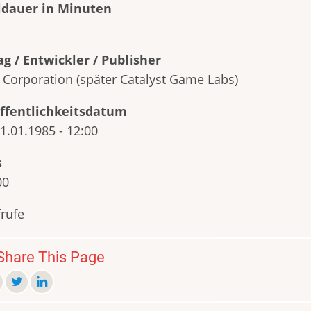
ldauer in Minuten
ag / Entwickler / Publisher
 Corporation (später Catalyst Game Labs)
ffentlichkeitsdatum
01.01.1985 - 12:00
s
00
frufe
hare This Page