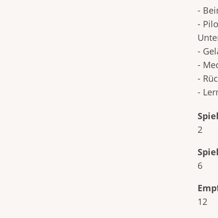
- Be
- Pi
Unte
- Ge
- Me
- Rü
- Le
Spie
2
Spie
6
Empf
12