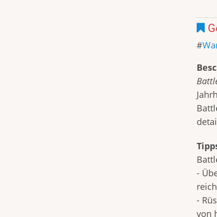
G
Wa
Besc
Battl
Jahr
Batt
deta
Tipp
Batt
- Üb
reich
- Rü
von 