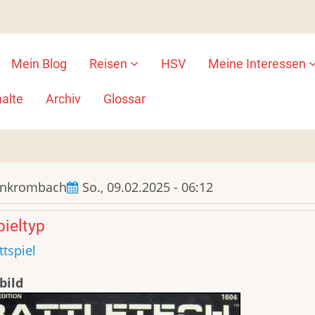
Mein Blog
Reisen
HSV
Meine Interessen
ion
alte
Archiv
Glossar
ankrombach
So., 09.02.2025 - 06:12
ieltyp
ttspiel
bild