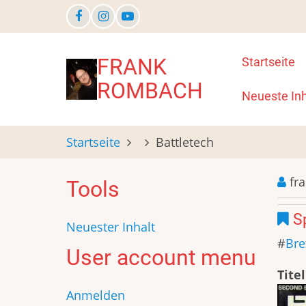
Direkt
zum
Inhalt
Main
FRANK
Startseite
ROMBACH
navigat
Neueste Inh
Startseite
Battletech
fr
Tools
Sp
Neuester Inhalt
Bre
User account menu
Titel
Anmelden