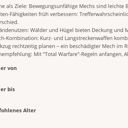
ine als Ziele: Bewegungsunfähige Mechs sind leichte 
loten-Fähigkeiten früh verbessern: Trefferwahrschein
rschied.
ländenutzen: Wälder und Hügel bieten Deckung und Mod
ch-Kombination: Kurz- und Langstreckenwaffen kombin
ckzug rechtzeitig planen – ein beschädigter Mech im Rü
rnempfehlung: Mit "Total Warfare"-Regeln anfangen, Al
ler von
ler bis
ohlenes Alter