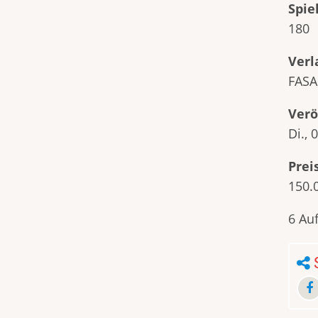
Spie
180
Verl
FASA
Verö
Di., 
Prei
150.
6 Au
S