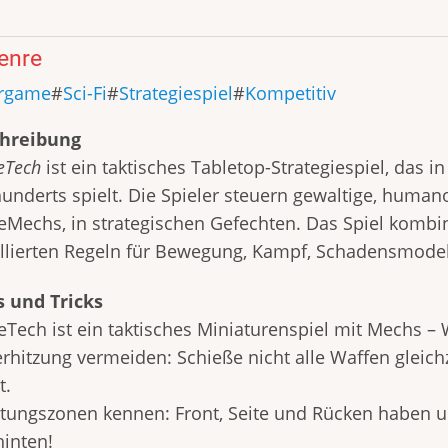
enre
rgame
Sci-Fi
Strategiespiel
Kompetitiv
hreibung
eTech
ist ein taktisches Tabletop-Strategiespiel, das i
hunderts spielt. Die Spieler steuern gewaltige, hum
leMechs, in strategischen Gefechten. Das Spiel kombin
illierten Regeln für Bewegung, Kampf, Schadensmod
s und Tricks
leTech ist ein taktisches Miniaturenspiel mit Mechs
erhitzung vermeiden: Schieße nicht alle Waffen gleic
t.
stungszonen kennen: Front, Seite und Rücken haben u
hinten!