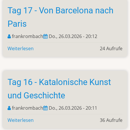
Oh
Tag 17 - Von Barcelona nach
Champs
Elise
Paris
und
dann
frankrombach
Do., 26.03.2026 - 20:12
die
Weiterlesen
über
24 Aufrufe
Mona
Tag
Lisa
17
-
Von
Tag 16 - Katalonische Kunst
Barcelona
nach
und Geschichte
Paris
frankrombach
Do., 26.03.2026 - 20:11
Weiterlesen
über
36 Aufrufe
Tag