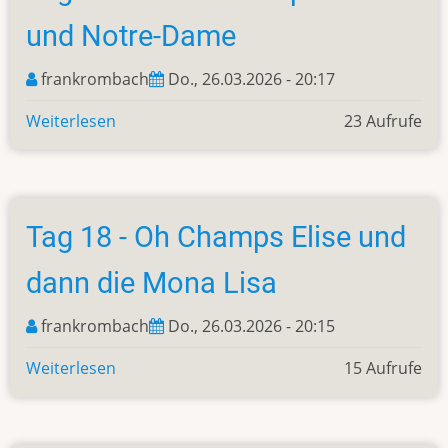
Paris
und Notre-Dame
aus
frankrombach
Do., 26.03.2026 - 20:17
Weiterlesen
über
23 Aufrufe
Tag
19
-
Am
Tag 18 - Oh Champs Elise und
Grab
Napoleons
dann die Mona Lisa
und
Notre-
frankrombach
Do., 26.03.2026 - 20:15
Dame
Weiterlesen
über
15 Aufrufe
Tag
18
-