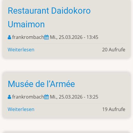
Restaurant Daidokoro
Umaimon
frankrombach
Mi., 25.03.2026 - 13:45
Weiterlesen
über
20 Aufrufe
Restaurant
Daidokoro
Umaimon
Musée de l’Armée
frankrombach
Mi., 25.03.2026 - 13:25
Weiterlesen
über
19 Aufrufe
Musée
de
l’Armée