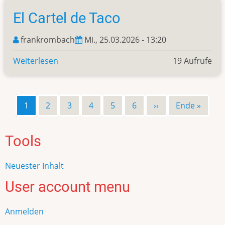
El Cartel de Taco
frankrombach
Mi., 25.03.2026 - 13:20
Weiterlesen
über
19 Aufrufe
El
Cartel
de
Page
1
Page
2
Page
3
Page
4
Page
5
Page
6
Nächste
››
Letzte
Ende »
Seitennummerierung
Taco
Seite
Seite
Tools
Neuester Inhalt
User account menu
Anmelden