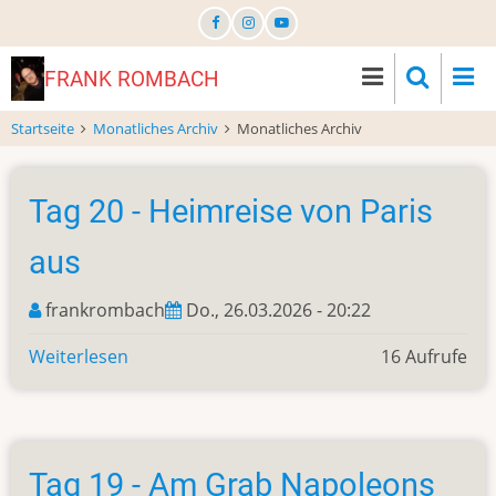
Direkt
zum
Inhalt
FRANK ROMBACH
Startseite
Monatliches Archiv
Monatliches Archiv
Tag 20 - Heimreise von Paris
aus
frankrombach
Do., 26.03.2026 - 20:22
Weiterlesen
über
16 Aufrufe
Tag
20
-
Heimreise
Tag 19 - Am Grab Napoleons
von