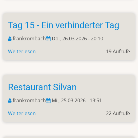
16
-
Katalonische
Tag 15 - Ein verhinderter Tag
Kunst
und
frankrombach
Do., 26.03.2026 - 20:10
Geschichte
Weiterlesen
über
19 Aufrufe
Tag
15
-
Ein
Restaurant Silvan
verhinderter
Tag
frankrombach
Mi., 25.03.2026 - 13:51
Weiterlesen
über
22 Aufrufe
Restaurant
Silvan