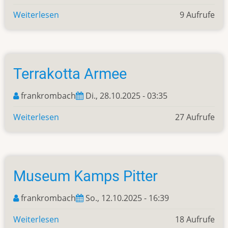
Weiterlesen
über
9 Aufrufe
Und
die
Hölle
folgt
Terrakotta Armee
ihm
nach
frankrombach
Di., 28.10.2025 - 03:35
Weiterlesen
über
27 Aufrufe
Terrakotta
Armee
Museum Kamps Pitter
frankrombach
So., 12.10.2025 - 16:39
Weiterlesen
über
18 Aufrufe