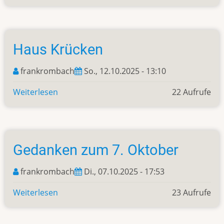
Museum
Kamps
Pitter
Haus Krücken
frankrombach
So., 12.10.2025 - 13:10
Weiterlesen
über
22 Aufrufe
Haus
Krücken
Gedanken zum 7. Oktober
frankrombach
Di., 07.10.2025 - 17:53
Weiterlesen
über
23 Aufrufe
Gedanken
zum