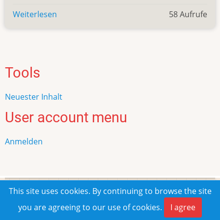
Weiterlesen
über
58 Aufrufe
El
Toro
Steakhouse
&
Tools
Tapas-
Bar
Neuester Inhalt
Restaurant
User account menu
Anmelden
This site uses cookies. By continuing to browse the site
© 2026 Frank Rombach, All rights reserved.
you are agreeing to our use of cookies.
I agree