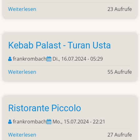
Weiterlesen
über
23 Aufrufe
Kürten
Kebab Palast - Turan Usta
frankrombach
Di., 16.07.2024 - 05:29
Weiterlesen
über
55 Aufrufe
Kebab
Palast
-
Turan
Ristorante Piccolo
Usta
frankrombach
Mo., 15.07.2024 - 22:21
Weiterlesen
über
27 Aufrufe