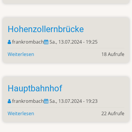
Aerotask
Flugsimulator
Boeing
747
Hohenzollernbrücke
Köln
frankrombach
Sa., 13.07.2024 - 19:25
Weiterlesen
über
18 Aufrufe
Hohenzollernbrücke
Hauptbahnhof
frankrombach
Sa., 13.07.2024 - 19:23
Weiterlesen
über
22 Aufrufe
Hauptbahnhof