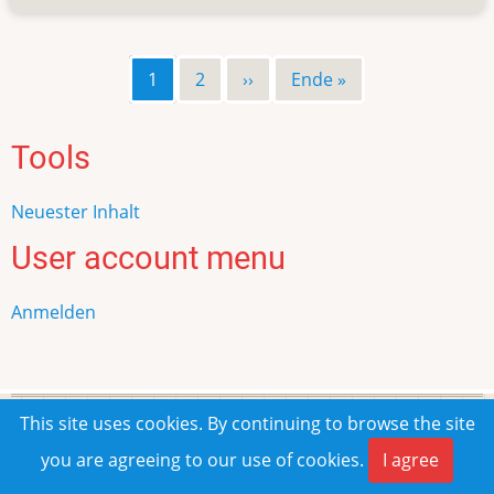
Stiftskirche
St.
Martin
Page
1
Page
2
Nächste
››
Letzte
Ende »
Seitennummerierung
und
Seite
Seite
St.
Severus
Tools
Neuester Inhalt
User account menu
Anmelden
This site uses cookies. By continuing to browse the site
© 2026 Frank Rombach, All rights reserved.
you are agreeing to our use of cookies.
I agree