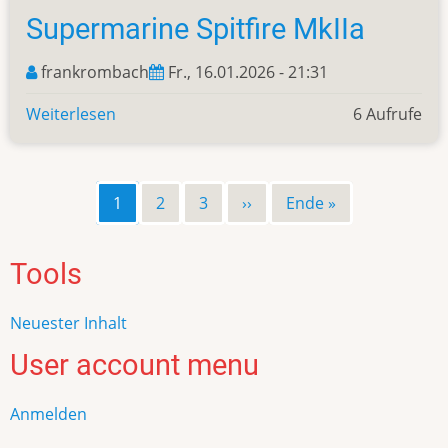
Supermarine Spitfire MkIIa
frankrombach
Fr., 16.01.2026 - 21:31
Weiterlesen
über
6 Aufrufe
Supermarine
Spitfire
MkIIa
Page
1
Page
2
Page
3
Nächste
››
Letzte
Ende »
Seitennummerierung
Seite
Seite
Tools
Neuester Inhalt
User account menu
Anmelden