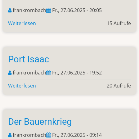
bei
frankrombach
Fr., 27.06.2025 - 20:05
Doc
Martin
Weiterlesen
über
15 Aufrufe
Padstow
Port Isaac
frankrombach
Fr., 27.06.2025 - 19:52
Weiterlesen
über
20 Aufrufe
Port
Isaac
Der Bauernkrieg
frankrombach
Fr., 27.06.2025 - 09:14