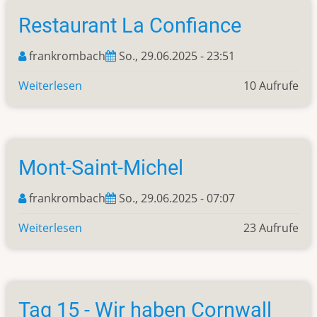
Überfahrt
Restaurant La Confiance
nach
Cherbour
frankrombach
So., 29.06.2025 - 23:51
und
Mont
Weiterlesen
über
10 Aufrufe
Saint
Restaurant
Michel
La
Confiance
Mont-Saint-Michel
frankrombach
So., 29.06.2025 - 07:07
Weiterlesen
über
23 Aufrufe
Mont-
Saint-
Michel
Tag 15 - Wir haben Cornwall