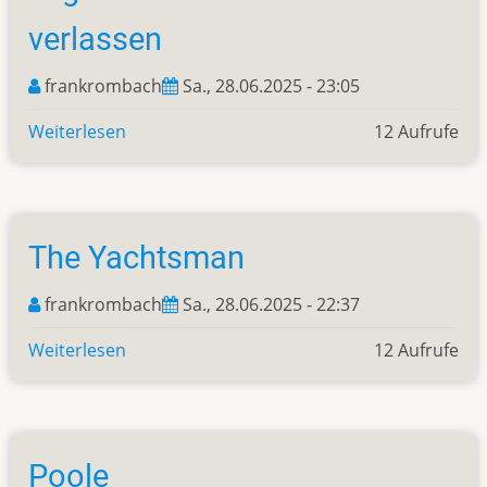
verlassen
frankrombach
Sa., 28.06.2025 - 23:05
Weiterlesen
über
12 Aufrufe
Tag
15
-
Wir
The Yachtsman
haben
Cornwall
frankrombach
Sa., 28.06.2025 - 22:37
verlassen
Weiterlesen
über
12 Aufrufe
The
Yachtsman
Poole