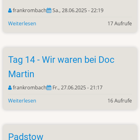
frankrombach
Sa., 28.06.2025 - 22:19
Weiterlesen
über
17 Aufrufe
Poole
Tag 14 - Wir waren bei Doc
Martin
frankrombach
Fr., 27.06.2025 - 21:17
Weiterlesen
über
16 Aufrufe
Tag
14
-
Wir
Padstow
waren